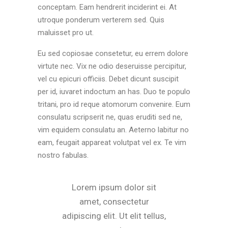
conceptam. Eam hendrerit inciderint ei. At
utroque ponderum verterem sed. Quis
maluisset pro ut.
Eu sed copiosae consetetur, eu errem dolore
virtute nec. Vix ne odio deseruisse percipitur,
vel cu epicuri officiis. Debet dicunt suscipit
per id, iuvaret indoctum an has. Duo te populo
tritani, pro id reque atomorum convenire. Eum
consulatu scripserit ne, quas eruditi sed ne,
vim equidem consulatu an. Aeterno labitur no
eam, feugait appareat volutpat vel ex. Te vim
nostro fabulas.
Lorem ipsum dolor sit
amet, consectetur
adipiscing elit. Ut elit tellus,