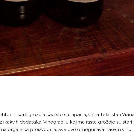
nih sorti groždja kao sto su Liparija, Crna Tela, stari Vrana
 ikakvih dodataka. Vinogradi u kojima raste groždje su stari
olutna organska proizvodnja. Sve ovo omogućava našem vinu