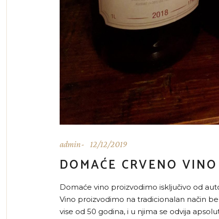
admin
12/12/2019
DOMAĆE CRVENO VINO
Domaće vino proizvodimo isključivo od autohto
Vino proizvodimo na tradicionalan način bez
vise od 50 godina, i u njima se odvija aps