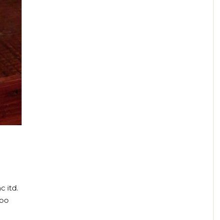
c itd.
 po