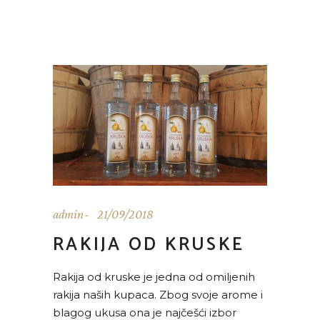
admin
21/09/2018
RAKIJA OD KRUSKE
Rakija od kruske je jedna od omiljenih
rakija naših kupaca. Zbog svoje arome i
blagog ukusa ona je najčešći izbor