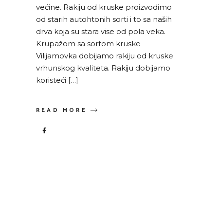
većine. Rakiju od kruske proizvodimo
od starih autohtonih sorti i to sa naših
drva koja su stara vise od pola veka.
Krupažom sa sortom kruske
Vilijamovka dobijamo rakiju od kruske
vrhunskog kvaliteta. Rakiju dobijamo
koristeći […]
READ MORE