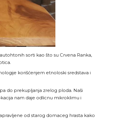
h autohtonih sorti kao što su Crvena Ranka,
otica.
hnologije korišćenjem etnoloski sredstava i
 pa do prekupljanja zrelog ploda. Naši
okacija nam daje odlicnu mikroklimu i
e napravljene od starog domaceg hrasta kako