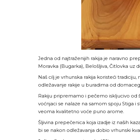
Jedna od najtraženijih rakija je naravno pre
Moravka (Bugarka), Belošljiva, Čitlovka uz d
Naš cilj je vrhunska rakija koristeći tradic
odležavanje rakije u buradima od domaceg 
Rakiju pripremamo i pečemo iskljucivo od šl
voćnjaci se nalaze na samom spoju Stiga i 
veoma kvalitetno voće puno arome.
Šljivina prepečenica koja izadje iz naših k
bi se nakon odležavanja dobio vrhunski kval