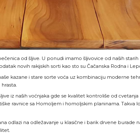
pečenica od šljive. U ponudi imamo šljivovice od naših stari
odatak novih rakijskih sorti kao sto su Čačanska Rodna i Lep
iju, naše kazane i stare sorte voća uz kombinaciju moderne te
hrasta.
jive iz naših voćnjaka gde se kvalitet kontroliše od cvetanja
stiške ravnice sa Homoljem i homoljskim planinama. Takva l
azana odlazi na odležavanje u klasične i barik drvene burad
itet.