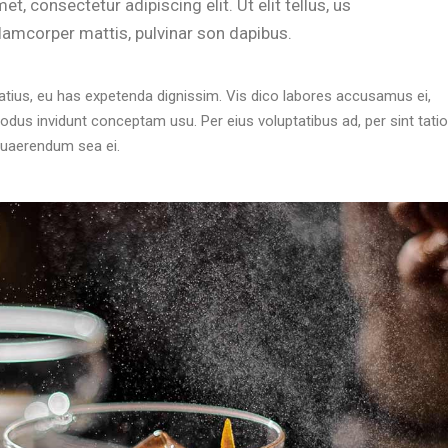
t, consectetur adipiscing elit. Ut elit tellus, us
amcorper mattis, pulvinar son dapibus.
atius, eu has expetenda dignissim. Vis dico labores accusamus ei,
dus invidunt conceptam usu. Per eius voluptatibus ad, per sint tation
 quaerendum sea ei.