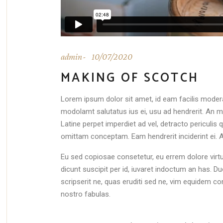
admin
10/07/2020
MAKING OF SCOTCH
Lorem ipsum dolor sit amet, id eam facilis moder
modolamt salutatus ius ei, usu ad hendrerit. An mo
Latine perpet imperdiet ad vel, detracto periculi
omittam conceptam. Eam hendrerit inciderint ei. 
Eu sed copiosae consetetur, eu errem dolore virtute
dicunt suscipit per id, iuvaret indoctum an has. 
scripserit ne, quas eruditi sed ne, vim equidem co
nostro fabulas.