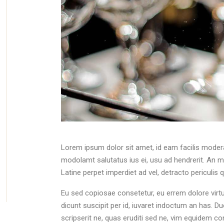
Lorem ipsum dolor sit amet, id eam facilis moder
modolamt salutatus ius ei, usu ad hendrerit. An mo
Latine perpet imperdiet ad vel, detracto pericul
Eu sed copiosae consetetur, eu errem dolore virtute
dicunt suscipit per id, iuvaret indoctum an has. 
scripserit ne, quas eruditi sed ne, vim equidem co