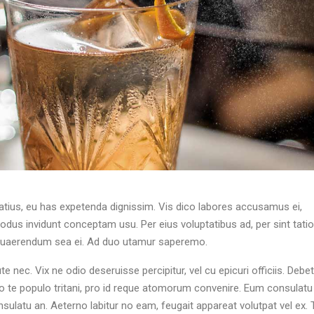
atius, eu has expetenda dignissim. Vis dico labores accusamus ei,
dus invidunt conceptam usu. Per eius voluptatibus ad, per sint tation
is quaerendum sea ei. Ad duo utamur saperemo.
 nec. Vix ne odio deseruisse percipitur, vel cu epicuri officiis. Debet
Duo te populo tritani, pro id reque atomorum convenire. Eum consulatu
nsulatu an. Aeterno labitur no eam, feugait appareat volutpat vel ex. 