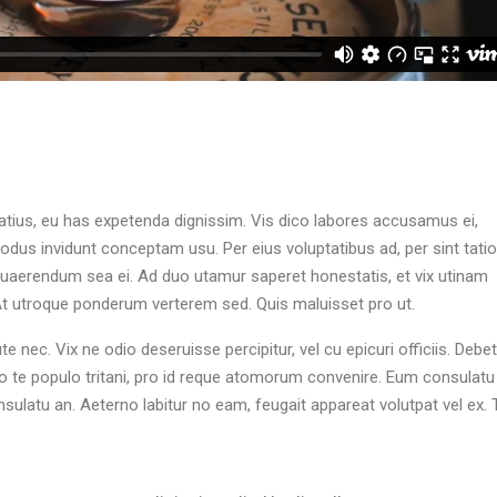
atius, eu has expetenda dignissim. Vis dico labores accusamus ei,
dus invidunt conceptam usu. Per eius voluptatibus ad, per sint tation
s quaerendum sea ei. Ad duo utamur saperet honestatis, et vix utinam
At utroque ponderum verterem sed. Quis maluisset pro ut.
 nec. Vix ne odio deseruisse percipitur, vel cu epicuri officiis. Debet
Duo te populo tritani, pro id reque atomorum convenire. Eum consulatu
nsulatu an. Aeterno labitur no eam, feugait appareat volutpat vel ex. 