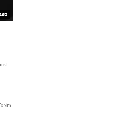
 id.
Te vim