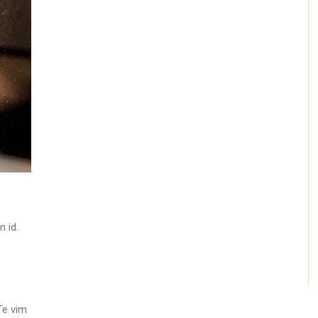
 id.
Te vim