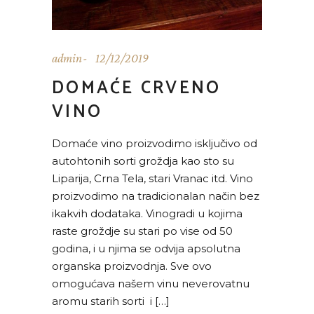
admin
12/12/2019
DOMAĆE CRVENO
VINO
Domaće vino proizvodimo isključivo od
autohtonih sorti groždja kao sto su
Liparija, Crna Tela, stari Vranac itd. Vino
proizvodimo na tradicionalan način bez
ikakvih dodataka. Vinogradi u kojima
raste groždje su stari po vise od 50
godina, i u njima se odvija apsolutna
organska proizvodnja. Sve ovo
omogućava našem vinu neverovatnu
aromu starih sorti i […]