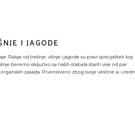
ŠNJE I JAGODE
e. Rakije od trešnje, višnje i jagode su pravi specijaliteti koji
išnje beremo isključivo sa naših stabala starih vise od par
organskih zasada. Prvenstveno zbog svoje veličine a i vredn