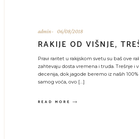
admin
06/08/2018
RAKIJE OD VIŠNJE, TRE
Pravi raritet u rakijskom svetu su baš ove rakij
zahtevaju dosta vremena i truda. Trešnje i v
decenija, dok jagode beremo iz naših 100% 
samog voća, ovo […]
READ MORE