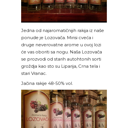
Jedna od najaromatičnijih rakija iz naše
ponude je Lozovača. Mirisi cveća i
druge neverovatne arome u ovoj lozi
će vas oboriti sa nogu. Naša Lozovača
se prozvodi od starih autohtonih sorti
groždja kao sto su Liparija, Crna tela i
stari Vranac.
Jačina rakije 48-50% vol.